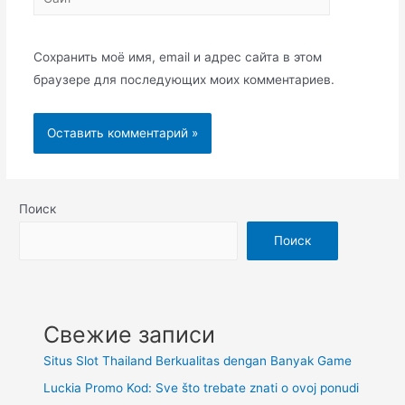
Сохранить моё имя, email и адрес сайта в этом
браузере для последующих моих комментариев.
Поиск
Поиск
Свежие записи
Situs Slot Thailand Berkualitas dengan Banyak Game
Luckia Promo Kod: Sve što trebate znati o ovoj ponudi