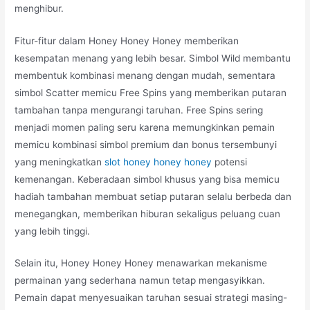
menghibur.
Fitur-fitur dalam Honey Honey Honey memberikan
kesempatan menang yang lebih besar. Simbol Wild membantu
membentuk kombinasi menang dengan mudah, sementara
simbol Scatter memicu Free Spins yang memberikan putaran
tambahan tanpa mengurangi taruhan. Free Spins sering
menjadi momen paling seru karena memungkinkan pemain
memicu kombinasi simbol premium dan bonus tersembunyi
yang meningkatkan
slot honey honey honey
potensi
kemenangan. Keberadaan simbol khusus yang bisa memicu
hadiah tambahan membuat setiap putaran selalu berbeda dan
menegangkan, memberikan hiburan sekaligus peluang cuan
yang lebih tinggi.
Selain itu, Honey Honey Honey menawarkan mekanisme
permainan yang sederhana namun tetap mengasyikkan.
Pemain dapat menyesuaikan taruhan sesuai strategi masing-