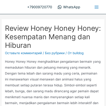
Перейти
+79009720770
WhatsApp
к
Main
содержимому
Men
Review Honey Honey Honey:
Kesempatan Menang dan
Hiburan
Оставьте комментарий
/
Без рубрики
/ От
bulldog
Honey Honey Honey menghadirkan pengalaman bermain yang
memadukan hiburan dan peluang menang yang menarik.
Dengan tema lebah dan sarang madu yang ceria, permainan
ini menawarkan visual menawan dan animasi halus yang
membuat setiap putaran terasa hidup. Simbol-simbol seperti
lebah, bunga, dan sarang madu dirancang agar pemain dapat
menikmati nuansa manis dan menyenangkan setiap kali
bermain, menjadikan pengalaman bermain lebih interaktif dan