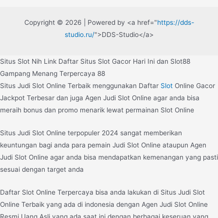
Copyright © 2026 | Powered by <a href="
https://dds-
studio.ru/
">DDS-Studio</a>
Situs Slot Nih Link Daftar Situs Slot Gacor Hari Ini dan Slot88
Gampang Menang Terpercaya 88
Situs Judi Slot Online Terbaik menggunakan Daftar
Slot
Online Gacor
Jackpot Terbesar dan juga Agen Judi Slot Online agar anda bisa
meraih bonus dan promo menarik lewat permainan Slot Online
Situs Judi Slot Online terpopuler 2024 sangat memberikan
keuntungan bagi anda para pemain Judi Slot Online ataupun Agen
Judi Slot Online agar anda bisa mendapatkan kemenangan yang pasti
sesuai dengan target anda
Daftar Slot Online Terpercaya bisa anda lakukan di Situs Judi Slot
Online Terbaik yang ada di indonesia dengan Agen Judi Slot Online
Resmi Uang Asli yang ada saat ini dengan berbagai keseruan yang