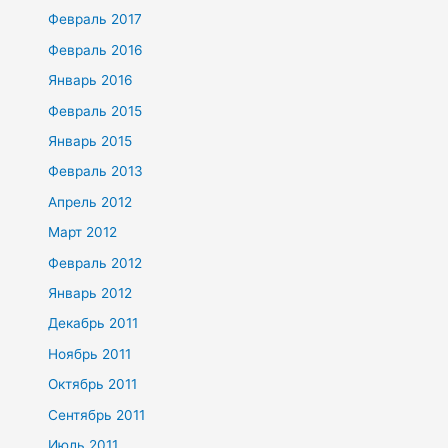
Февраль 2017
Февраль 2016
Январь 2016
Февраль 2015
Январь 2015
Февраль 2013
Апрель 2012
Март 2012
Февраль 2012
Январь 2012
Декабрь 2011
Ноябрь 2011
Октябрь 2011
Сентябрь 2011
Июль 2011