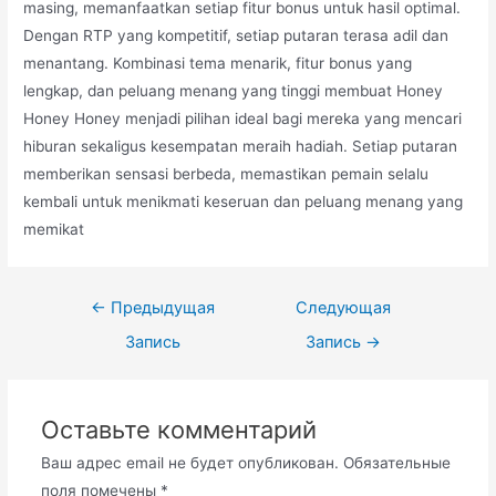
masing, memanfaatkan setiap fitur bonus untuk hasil optimal.
Dengan RTP yang kompetitif, setiap putaran terasa adil dan
menantang. Kombinasi tema menarik, fitur bonus yang
lengkap, dan peluang menang yang tinggi membuat Honey
Honey Honey menjadi pilihan ideal bagi mereka yang mencari
hiburan sekaligus kesempatan meraih hadiah. Setiap putaran
memberikan sensasi berbeda, memastikan pemain selalu
kembali untuk menikmati keseruan dan peluang menang yang
memikat
Навигация
←
Предыдущая
Следующая
по
Запись
Запись
→
записям
Оставьте комментарий
Ваш адрес email не будет опубликован.
Обязательные
поля помечены
*