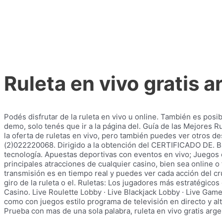
Ruleta en vivo gratis a
Podés disfrutar de la ruleta en vivo u online. También es posibl
demo, solo tenés que ir a la página del. Guía de las Mejores R
la oferta de ruletas en vivo, pero también puedes ver otros de
(2)022220068. Dirigido a la obtención del CERTIFICADO DE. Bin
tecnología. Apuestas deportivas con eventos en vivo; Juegos d
principales atracciones de cualquier casino, bien sea online o 
transmisión es en tiempo real y puedes ver cada acción del cr
giro de la ruleta o el. Ruletas: Los jugadores más estratégicos
Casino. Live Roulette Lobby · Live Blackjack Lobby · Live Gam
como con juegos estilo programa de televisión en directo y alt
Prueba con mas de una sola palabra, ruleta en vivo gratis arge