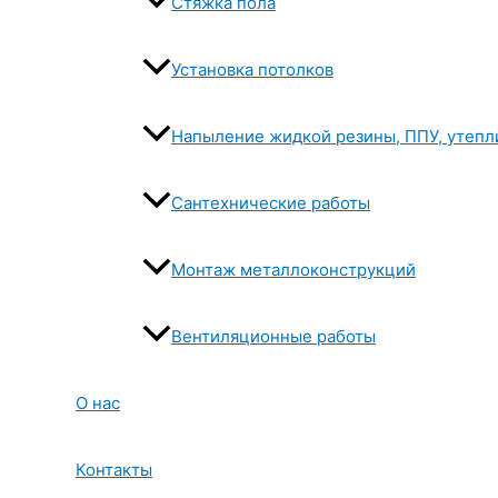
Стяжка пола
Установка потолков
Напыление жидкой резины, ППУ, утепл
Сантехнические работы
Монтаж металлоконструкций
Вентиляционные работы
О нас
Контакты