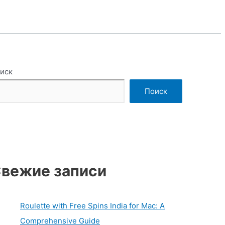
иск
Поиск
вежие записи
Roulette with Free Spins India for Mac: A
Comprehensive Guide