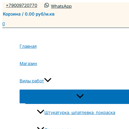
Перейти
+79009720770
WhatsApp
к
Корзина
/
0.00
руб/м.кв
содержимому
0
Главная
Магазин
Виды работ
Переключатель
меню
Штукатурка, шпатлевка, покраска