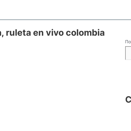
a, ruleta en vivo colombia
По
С