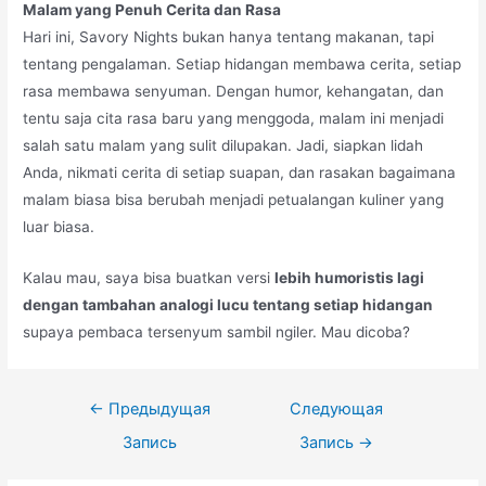
Malam yang Penuh Cerita dan Rasa
Hari ini, Savory Nights bukan hanya tentang makanan, tapi
tentang pengalaman. Setiap hidangan membawa cerita, setiap
rasa membawa senyuman. Dengan humor, kehangatan, dan
tentu saja cita rasa baru yang menggoda, malam ini menjadi
salah satu malam yang sulit dilupakan. Jadi, siapkan lidah
Anda, nikmati cerita di setiap suapan, dan rasakan bagaimana
malam biasa bisa berubah menjadi petualangan kuliner yang
luar biasa.
Kalau mau, saya bisa buatkan versi
lebih humoristis lagi
dengan tambahan analogi lucu tentang setiap hidangan
supaya pembaca tersenyum sambil ngiler. Mau dicoba?
Навигация
←
Предыдущая
Следующая
по
Запись
Запись
→
записям