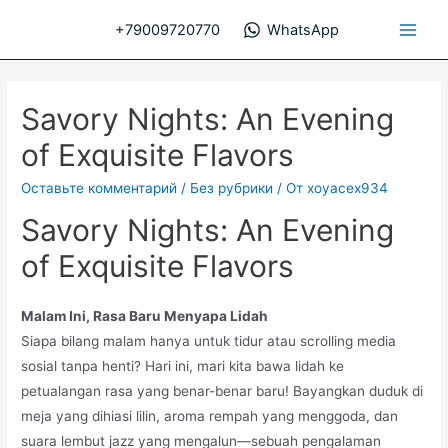
Перейти
+79009720770
WhatsApp
к
Main
содержимому
Men
Savory Nights: An Evening
of Exquisite Flavors
Оставьте комментарий
/
Без рубрики
/ От
xoyacex934
Savory Nights: An Evening
of Exquisite Flavors
Malam Ini, Rasa Baru Menyapa Lidah
Siapa bilang malam hanya untuk tidur atau scrolling media
sosial tanpa henti? Hari ini, mari kita bawa lidah ke
petualangan rasa yang benar-benar baru! Bayangkan duduk di
meja yang dihiasi lilin, aroma rempah yang menggoda, dan
suara lembut jazz yang mengalun—sebuah pengalaman