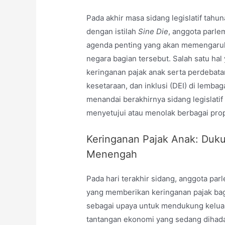
Pada akhir masa sidang legislatif tahu
dengan istilah
Sine Die
, anggota parle
agenda penting yang akan memengaruhi
negara bagian tersebut. Salah satu hal
keringanan pajak anak serta perdebat
kesetaraan, dan inklusi (DEI) di lemba
menandai berakhirnya sidang legislatif
menyetujui atau menolak berbagai prop
Keringanan Pajak Anak: Duku
Menengah
Pada hari terakhir sidang, anggota p
yang memberikan keringanan pajak bag
sebagai upaya untuk mendukung kelua
tantangan ekonomi yang sedang dihadap