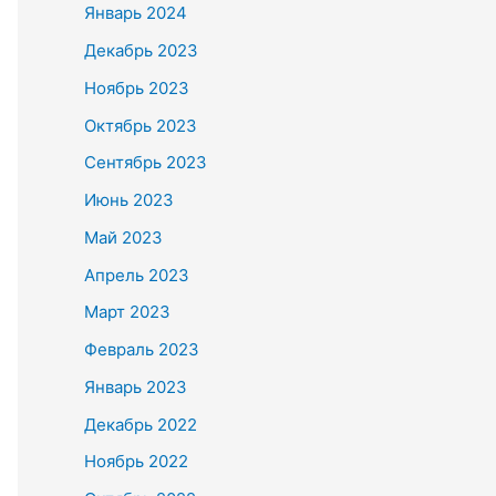
Январь 2024
Декабрь 2023
Ноябрь 2023
Октябрь 2023
Сентябрь 2023
Июнь 2023
Май 2023
Апрель 2023
Март 2023
Февраль 2023
Январь 2023
Декабрь 2022
Ноябрь 2022