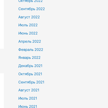
Октябрь 2022
Сентябрь 2022
Август 2022
Июль 2022
Июнь 2022
Апрель 2022
Февраль 2022
Январь 2022
Декабрь 2021
Октябрь 2021
Сентябрь 2021
Август 2021
Июль 2021
Июнь 2021