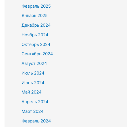
Февраль 2025
Январь 2025
Декабрь 2024
Ноябрь 2024
Октябрь 2024
Сентябрь 2024
Август 2024
Июль 2024
Июнь 2024
Май 2024
Апрель 2024
Март 2024
Февраль 2024