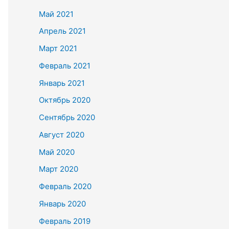
Май 2021
Апрель 2021
Март 2021
Февраль 2021
Январь 2021
Октябрь 2020
Сентябрь 2020
Август 2020
Май 2020
Март 2020
Февраль 2020
Январь 2020
Февраль 2019