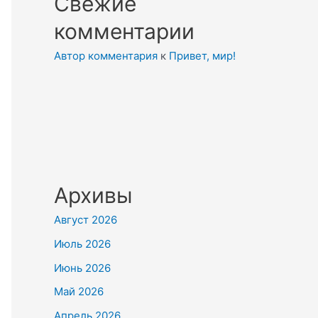
Свежие
комментарии
Автор комментария
к
Привет, мир!
Архивы
Август 2026
Июль 2026
Июнь 2026
Май 2026
Апрель 2026