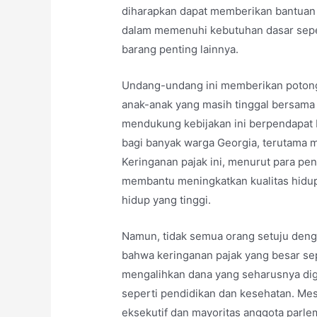
diharapkan dapat memberikan bantuan
dalam memenuhi kebutuhan dasar seper
barang penting lainnya.
Undang-undang ini memberikan potonga
anak-anak yang masih tinggal bersama
mendukung kebijakan ini berpendapat 
bagi banyak warga Georgia, terutama m
Keringanan pajak ini, menurut para p
membantu meningkatkan kualitas hidup 
hidup yang tinggi.
Namun, tidak semua orang setuju deng
bahwa keringanan pajak yang besar se
mengalihkan dana yang seharusnya digu
seperti pendidikan dan kesehatan. Me
eksekutif dan mayoritas anggota parlem