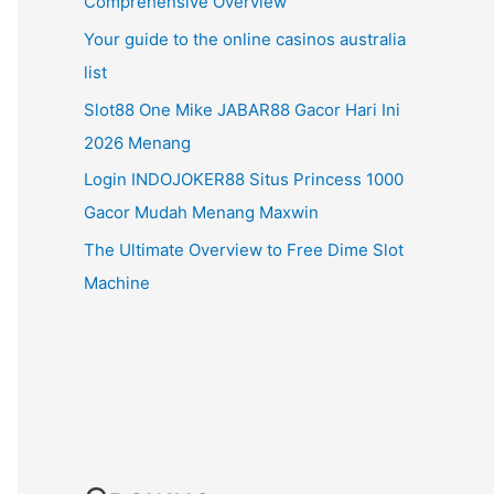
Comprehensive Overview
Your guide to the online casinos australia
list
Slot88 One Mike JABAR88 Gacor Hari Ini
2026 Menang
Login INDOJOKER88 Situs Princess 1000
Gacor Mudah Menang Maxwin
The Ultimate Overview to Free Dime Slot
Machine