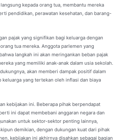
 langsung kepada orang tua, membantu mereka
ti pendidikan, perawatan kesehatan, dan barang-
n pajak yang signifikan bagi keluarga dengan
 orang tua mereka. Anggota parlemen yang
bahwa langkah ini akan meringankan beban pajak
ereka yang memiliki anak-anak dalam usia sekolah.
endukungnya, akan memberi dampak positif dalam
keluarga yang tertekan oleh inflasi dan biaya
an kebijakan ini. Beberapa pihak berpendapat
perti ini dapat membebani anggaran negara dan
nakan untuk sektor-sektor penting lainnya,
skipun demikian, dengan dukungan kuat dari pihak
en, kebijakan ini akhirnya disahkan sebagai bagian