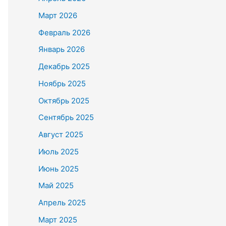
Март 2026
Февраль 2026
Январь 2026
Декабрь 2025
Ноябрь 2025
Октябрь 2025
Сентябрь 2025
Август 2025
Июль 2025
Июнь 2025
Май 2025
Апрель 2025
Март 2025