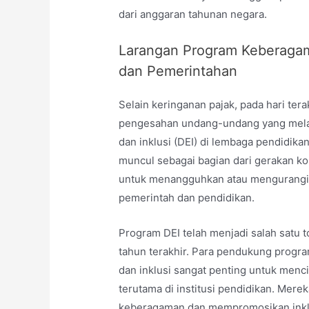
dari anggaran tahunan negara.
Larangan Program Keberagama
dan Pemerintahan
Selain keringanan pajak, pada hari ter
pengesahan undang-undang yang mela
dan inklusi (DEI) di lembaga pendidikan 
muncul sebagai bagian dari gerakan ko
untuk menangguhkan atau mengurangi
pemerintah dan pendidikan.
Program DEI telah menjadi salah satu 
tahun terakhir. Para pendukung progr
dan inklusi sangat penting untuk menci
terutama di institusi pendidikan. Me
keberagaman dan mempromosikan inklu