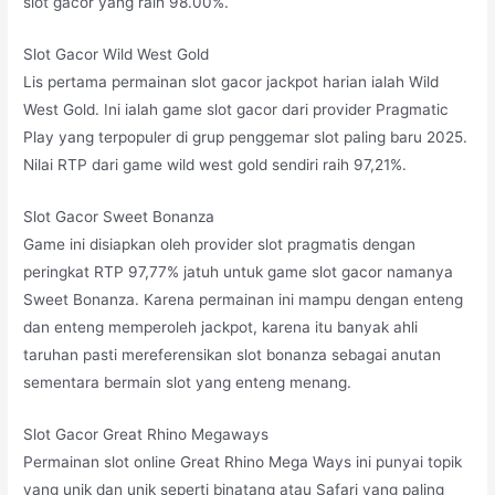
slot gacor yang raih 98.00%.
Slot Gacor Wild West Gold
Lis pertama permainan slot gacor jackpot harian ialah Wild
West Gold. Ini ialah game slot gacor dari provider Pragmatic
Play yang terpopuler di grup penggemar slot paling baru 2025.
Nilai RTP dari game wild west gold sendiri raih 97,21%.
Slot Gacor Sweet Bonanza
Game ini disiapkan oleh provider slot pragmatis dengan
peringkat RTP 97,77% jatuh untuk game slot gacor namanya
Sweet Bonanza. Karena permainan ini mampu dengan enteng
dan enteng memperoleh jackpot, karena itu banyak ahli
taruhan pasti mereferensikan slot bonanza sebagai anutan
sementara bermain slot yang enteng menang.
Slot Gacor Great Rhino Megaways
Permainan slot online Great Rhino Mega Ways ini punyai topik
yang unik dan unik seperti binatang atau Safari yang paling