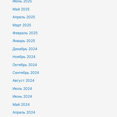
Июнь 2025
Май 2025
Апрель 2025
Март 2025
Февраль 2025
Январь 2025
Декабрь 2024
Ноябрь 2024
Октябрь 2024
Сентябрь 2024
Август 2024
Июль 2024
Июнь 2024
Май 2024
Апрель 2024