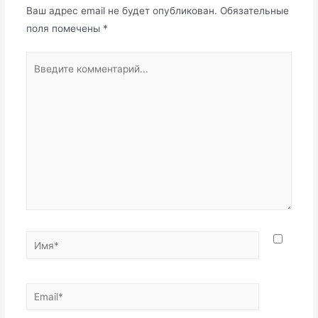
Ваш адрес email не будет опубликован.
Обязательные
поля помечены
*
Введите
комментарий...
Имя*
Email*