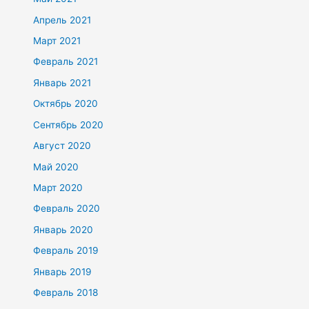
Апрель 2021
Март 2021
Февраль 2021
Январь 2021
Октябрь 2020
Сентябрь 2020
Август 2020
Май 2020
Март 2020
Февраль 2020
Январь 2020
Февраль 2019
Январь 2019
Февраль 2018