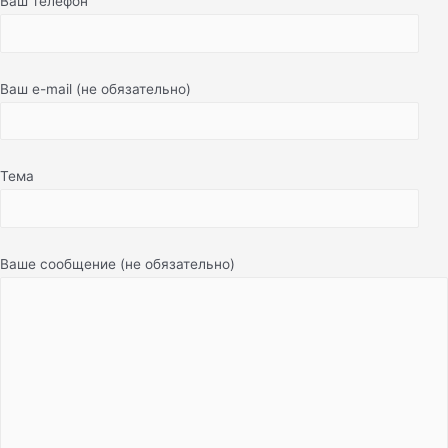
Ваш телефон
Ваш e-mail (не обязательно)
Тема
Ваше сообщение (не обязательно)