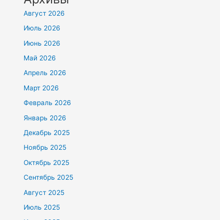
Август 2026
Июль 2026
Июнь 2026
Май 2026
Апрель 2026
Март 2026
Февраль 2026
Январь 2026
Декабрь 2025
Ноябрь 2025
Октябрь 2025
Сентябрь 2025
Август 2025
Июль 2025