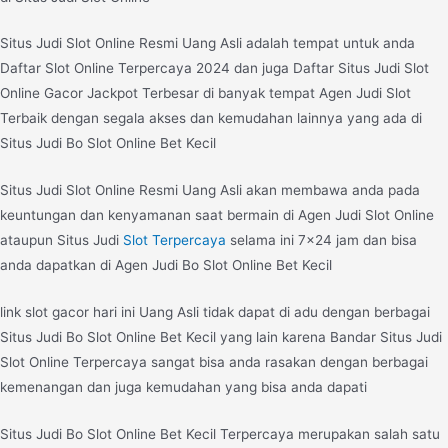
Situs Judi Slot Online Resmi Uang Asli adalah tempat untuk anda
Daftar Slot Online Terpercaya 2024 dan juga Daftar Situs Judi Slot
Online Gacor Jackpot Terbesar di banyak tempat Agen Judi Slot
Terbaik dengan segala akses dan kemudahan lainnya yang ada di
Situs Judi Bo Slot Online Bet Kecil
Situs Judi Slot Online Resmi Uang Asli akan membawa anda pada
keuntungan dan kenyamanan saat bermain di Agen Judi Slot Online
ataupun Situs Judi
Slot Terpercaya
selama ini 7×24 jam dan bisa
anda dapatkan di Agen Judi Bo Slot Online Bet Kecil
link slot gacor hari ini Uang Asli tidak dapat di adu dengan berbagai
Situs Judi Bo Slot Online Bet Kecil yang lain karena Bandar Situs Judi
Slot Online Terpercaya sangat bisa anda rasakan dengan berbagai
kemenangan dan juga kemudahan yang bisa anda dapati
Situs Judi Bo Slot Online Bet Kecil Terpercaya merupakan salah satu