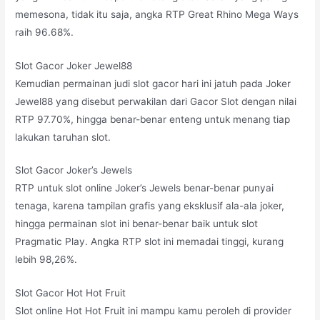
memesona, tidak itu saja, angka RTP Great Rhino Mega Ways
raih 96.68%.
Slot Gacor Joker Jewel88
Kemudian permainan judi slot gacor hari ini jatuh pada Joker
Jewel88 yang disebut perwakilan dari Gacor Slot dengan nilai
RTP 97.70%, hingga benar-benar enteng untuk menang tiap
lakukan taruhan slot.
Slot Gacor Joker’s Jewels
RTP untuk slot online Joker’s Jewels benar-benar punyai
tenaga, karena tampilan grafis yang eksklusif ala-ala joker,
hingga permainan slot ini benar-benar baik untuk slot
Pragmatic Play. Angka RTP slot ini memadai tinggi, kurang
lebih 98,26%.
Slot Gacor Hot Hot Fruit
Slot online Hot Hot Fruit ini mampu kamu peroleh di provider