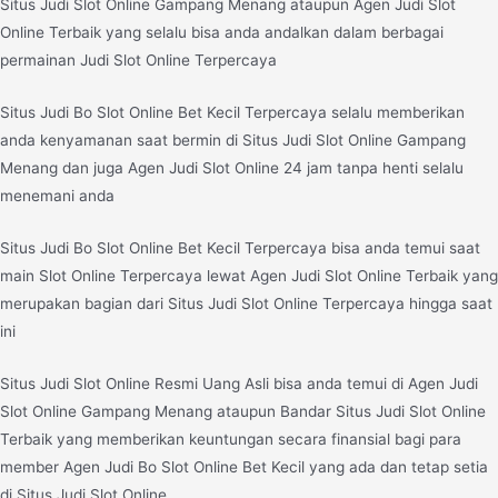
Situs Judi Slot Online Gampang Menang ataupun Agen Judi Slot
Online Terbaik yang selalu bisa anda andalkan dalam berbagai
permainan Judi Slot Online Terpercaya
Situs Judi Bo Slot Online Bet Kecil Terpercaya selalu memberikan
anda kenyamanan saat bermin di Situs Judi Slot Online Gampang
Menang dan juga Agen Judi Slot Online 24 jam tanpa henti selalu
menemani anda
Situs Judi Bo Slot Online Bet Kecil Terpercaya bisa anda temui saat
main Slot Online Terpercaya lewat Agen Judi Slot Online Terbaik yang
merupakan bagian dari Situs Judi Slot Online Terpercaya hingga saat
ini
Situs Judi Slot Online Resmi Uang Asli bisa anda temui di Agen Judi
Slot Online Gampang Menang ataupun Bandar Situs Judi Slot Online
Terbaik yang memberikan keuntungan secara finansial bagi para
member Agen Judi Bo Slot Online Bet Kecil yang ada dan tetap setia
di Situs Judi Slot Online