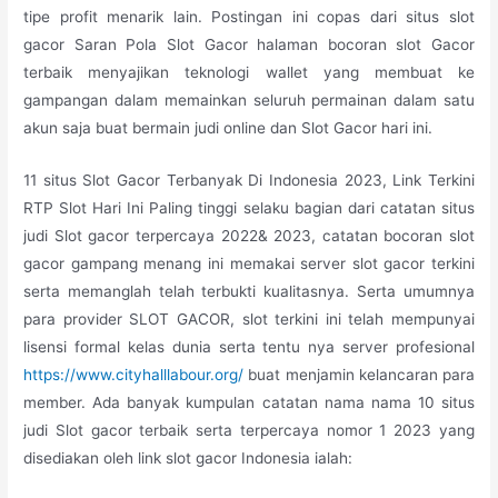
tipe profit menarik lain. Postingan ini copas dari situs slot
gacor Saran Pola Slot Gacor halaman bocoran slot Gacor
terbaik menyajikan teknologi wallet yang membuat ke
gampangan dalam memainkan seluruh permainan dalam satu
akun saja buat bermain judi online dan Slot Gacor hari ini.
11 situs Slot Gacor Terbanyak Di Indonesia 2023, Link Terkini
RTP Slot Hari Ini Paling tinggi selaku bagian dari catatan situs
judi Slot gacor terpercaya 2022& 2023, catatan bocoran slot
gacor gampang menang ini memakai server slot gacor terkini
serta memanglah telah terbukti kualitasnya. Serta umumnya
para provider SLOT GACOR, slot terkini ini telah mempunyai
lisensi formal kelas dunia serta tentu nya server profesional
https://www.cityhalllabour.org/
buat menjamin kelancaran para
member. Ada banyak kumpulan catatan nama nama 10 situs
judi Slot gacor terbaik serta terpercaya nomor 1 2023 yang
disediakan oleh link slot gacor Indonesia ialah: