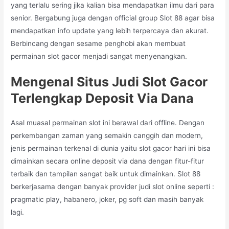
yang terlalu sering jika kalian bisa mendapatkan ilmu dari para
senior. Bergabung juga dengan official group Slot 88 agar bisa
mendapatkan info update yang lebih terpercaya dan akurat.
Berbincang dengan sesame penghobi akan membuat
permainan slot gacor menjadi sangat menyenangkan.
Mengenal Situs Judi Slot Gacor
Terlengkap Deposit Via Dana
Asal muasal permainan slot ini berawal dari offline. Dengan
perkembangan zaman yang semakin canggih dan modern,
jenis permainan terkenal di dunia yaitu slot gacor hari ini bisa
dimainkan secara online deposit via dana dengan fitur-fitur
terbaik dan tampilan sangat baik untuk dimainkan. Slot 88
berkerjasama dengan banyak provider judi slot online seperti :
pragmatic play, habanero, joker, pg soft dan masih banyak
lagi.