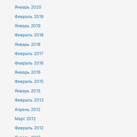
Январь 2020
Февраль 2019
Январь 2019
Февраль 2018
Январь 2018
Февраль 2017
Февраль 2016
Январь 2016
Февраль 2015
Январь 2015
Февраль 2013
Апрель 2012
Март 2012
Февраль 2012