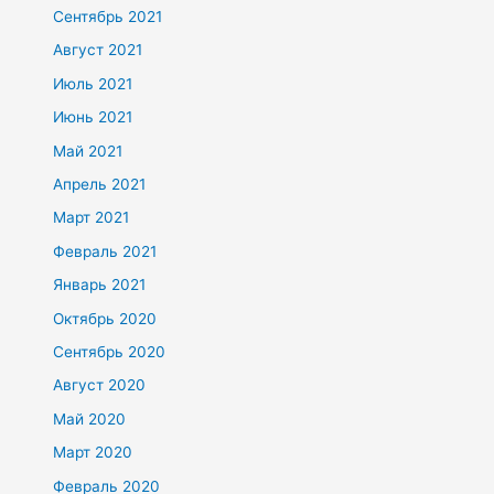
Сентябрь 2021
Август 2021
Июль 2021
Июнь 2021
Май 2021
Апрель 2021
Март 2021
Февраль 2021
Январь 2021
Октябрь 2020
Сентябрь 2020
Август 2020
Май 2020
Март 2020
Февраль 2020