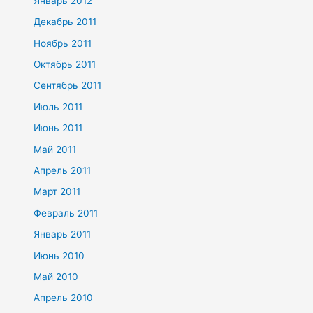
Январь 2012
Декабрь 2011
Ноябрь 2011
Октябрь 2011
Сентябрь 2011
Июль 2011
Июнь 2011
Май 2011
Апрель 2011
Март 2011
Февраль 2011
Январь 2011
Июнь 2010
Май 2010
Апрель 2010