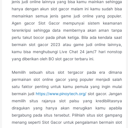
jenis judi online lainnya yang bisa kamu mainkan sehingga
hanya dengan akun slot gacor malam ini kamu sudah bisa
memainkan semua jenis game judi online yang populer.
Agen gacor Slot Gacor mempunyai sistem keamanan
terenkripsi sehingga data membernya akan aman tanpa
perlu takut bocor pada pihak ketiga. Bila ada kendala saat
bermain slot gacor 2023 atau game judi online lainnya,
kamu bisa menghubungi Live Chat 24 jam/7 hari nonstop
yang diberikan oleh BO slot gacor terbaru ini.
Memilih sebuah situs slot tergacor pada era dimana
permainan slot online gacor yang populer menjadi salah
satu faktor penting untuk kamu pemula yang ingin mulai
bermain judi
https://www.pinoytech.org/
slot gacor. Jangan
memilih situs rajanya slot palsu yang kredibilitasnya
diragukan yang hanya akan merugikan kamu apabila
bergabung pada situs tersebut. Pilihlah situs slot gampang
menang seperti Slot Gacor untuk pengalaman bermain slot