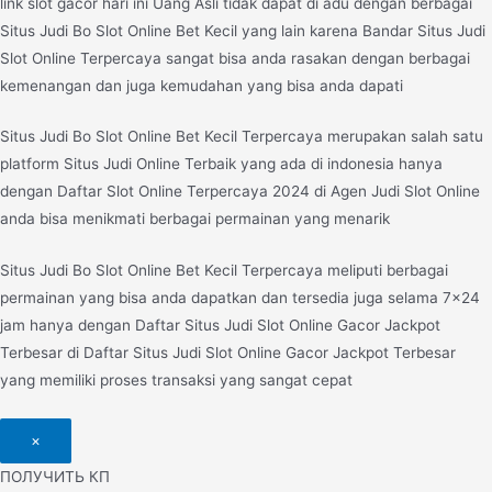
link slot gacor hari ini Uang Asli tidak dapat di adu dengan berbagai
Situs Judi Bo Slot Online Bet Kecil yang lain karena Bandar Situs Judi
Slot Online Terpercaya sangat bisa anda rasakan dengan berbagai
kemenangan dan juga kemudahan yang bisa anda dapati
Situs Judi Bo Slot Online Bet Kecil Terpercaya merupakan salah satu
platform Situs Judi Online Terbaik yang ada di indonesia hanya
dengan Daftar Slot Online Terpercaya 2024 di Agen Judi Slot Online
anda bisa menikmati berbagai permainan yang menarik
Situs Judi Bo Slot Online Bet Kecil Terpercaya meliputi berbagai
permainan yang bisa anda dapatkan dan tersedia juga selama 7×24
jam hanya dengan Daftar Situs Judi Slot Online Gacor Jackpot
Terbesar di Daftar Situs Judi Slot Online Gacor Jackpot Terbesar
yang memiliki proses transaksi yang sangat cepat
×
ПОЛУЧИТЬ КП