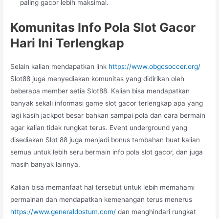
paling gacor lebih maksimal.
Komunitas Info Pola Slot Gacor
Hari Ini Terlengkap
Selain kalian mendapatkan link
https://www.obgcsoccer.org/
Slot88 juga menyediakan komunitas yang didirikan oleh
beberapa member setia Slot88. Kalian bisa mendapatkan
banyak sekali informasi game slot gacor terlengkap apa yang
lagi kasih jackpot besar bahkan sampai pola dan cara bermain
agar kalian tidak rungkat terus. Event underground yang
disediakan Slot 88 juga menjadi bonus tambahan buat kalian
semua untuk lebih seru bermain info pola slot gacor, dan juga
masih banyak lainnya.
Kalian bisa memanfaat hal tersebut untuk lebih memahami
permainan dan mendapatkan kemenangan terus menerus
https://www.generaldostum.com/
dan menghindari rungkat