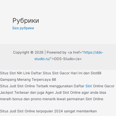
Рубрики
Без рубрики
Copyright © 2026 | Powered by <a href="
https://dds-
studio.ru/
">DDS-Studio</a>
Situs Slot Nih Link Daftar Situs Slot Gacor Hari Ini dan Slot88
Gampang Menang Terpercaya 88
Situs Judi Slot Online Terbaik menggunakan Daftar
Slot
Online Gacor
Jackpot Terbesar dan juga Agen Judi Slot Online agar anda bisa
meraih bonus dan promo menarik lewat permainan Slot Online
Situs Judi Slot Online terpopuler 2024 sangat memberikan