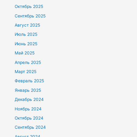
Октябрь 2025
Сентябрь 2025
Август 2025
Июль 2025
Июнь 2025
Май 2025
Апрель 2025
Март 2025
Февраль 2025
Январь 2025
Декабрь 2024
Ноябрь 2024
Октябрь 2024
Сентябрь 2024
Август 2024