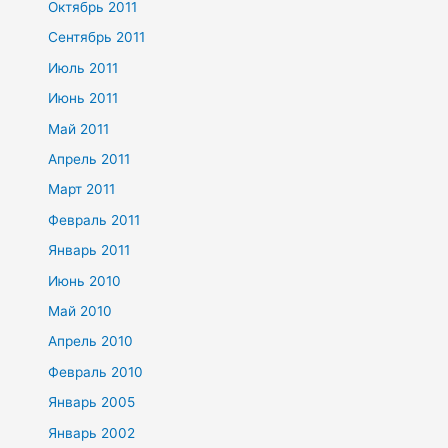
Октябрь 2011
Сентябрь 2011
Июль 2011
Июнь 2011
Май 2011
Апрель 2011
Март 2011
Февраль 2011
Январь 2011
Июнь 2010
Май 2010
Апрель 2010
Февраль 2010
Январь 2005
Январь 2002