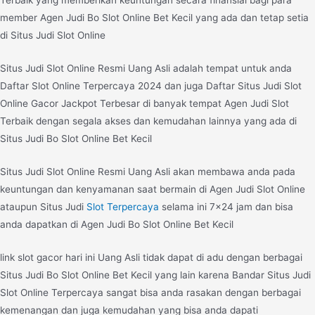
member Agen Judi Bo Slot Online Bet Kecil yang ada dan tetap setia
di Situs Judi Slot Online
Situs Judi Slot Online Resmi Uang Asli adalah tempat untuk anda
Daftar Slot Online Terpercaya 2024 dan juga Daftar Situs Judi Slot
Online Gacor Jackpot Terbesar di banyak tempat Agen Judi Slot
Terbaik dengan segala akses dan kemudahan lainnya yang ada di
Situs Judi Bo Slot Online Bet Kecil
Situs Judi Slot Online Resmi Uang Asli akan membawa anda pada
keuntungan dan kenyamanan saat bermain di Agen Judi Slot Online
ataupun Situs Judi
Slot Terpercaya
selama ini 7×24 jam dan bisa
anda dapatkan di Agen Judi Bo Slot Online Bet Kecil
link slot gacor hari ini Uang Asli tidak dapat di adu dengan berbagai
Situs Judi Bo Slot Online Bet Kecil yang lain karena Bandar Situs Judi
Slot Online Terpercaya sangat bisa anda rasakan dengan berbagai
kemenangan dan juga kemudahan yang bisa anda dapati