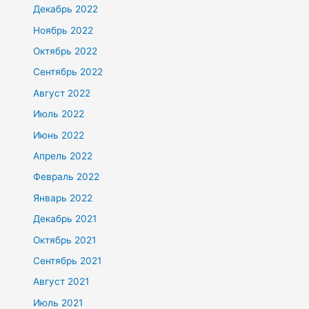
Декабрь 2022
Ноябрь 2022
Октябрь 2022
Сентябрь 2022
Август 2022
Июль 2022
Июнь 2022
Апрель 2022
Февраль 2022
Январь 2022
Декабрь 2021
Октябрь 2021
Сентябрь 2021
Август 2021
Июль 2021