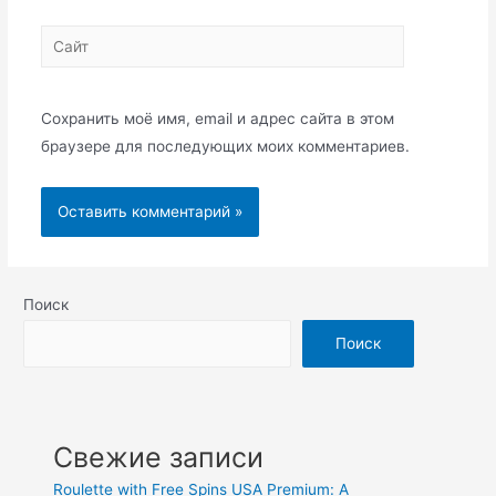
Сайт
Сохранить моё имя, email и адрес сайта в этом
браузере для последующих моих комментариев.
Поиск
Поиск
Свежие записи
Roulette with Free Spins USA Premium: A