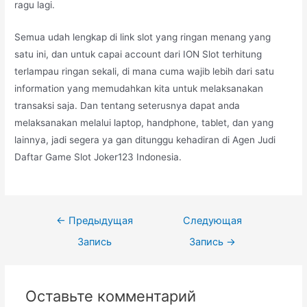
ragu lagi.
Semua udah lengkap di link slot yang ringan menang yang
satu ini, dan untuk capai account dari ION Slot terhitung
terlampau ringan sekali, di mana cuma wajib lebih dari satu
information yang memudahkan kita untuk melaksanakan
transaksi saja. Dan tentang seterusnya dapat anda
melaksanakan melalui laptop, handphone, tablet, dan yang
lainnya, jadi segera ya gan ditunggu kehadiran di Agen Judi
Daftar Game Slot Joker123 Indonesia.
Навигация
←
Предыдущая
Следующая
по
Запись
Запись
→
записям
Оставьте комментарий