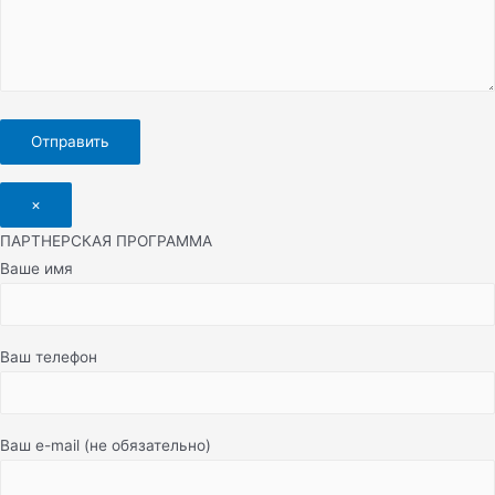
×
ПАРТНЕРСКАЯ ПРОГРАММА
Ваше имя
Ваш телефон
Ваш e-mail (не обязательно)