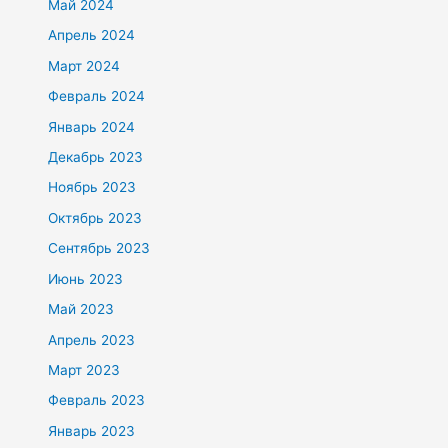
Май 2024
Апрель 2024
Март 2024
Февраль 2024
Январь 2024
Декабрь 2023
Ноябрь 2023
Октябрь 2023
Сентябрь 2023
Июнь 2023
Май 2023
Апрель 2023
Март 2023
Февраль 2023
Январь 2023