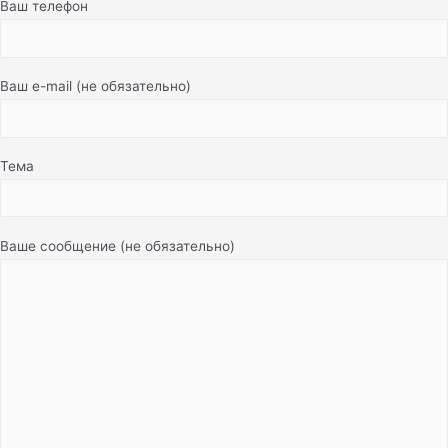
Ваш телефон
Ваш e-mail (не обязательно)
Тема
Ваше сообщение (не обязательно)