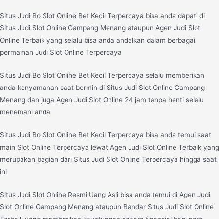
Situs Judi Bo Slot Online Bet Kecil Terpercaya bisa anda dapati di
Situs Judi Slot Online Gampang Menang ataupun Agen Judi Slot
Online Terbaik yang selalu bisa anda andalkan dalam berbagai
permainan Judi Slot Online Terpercaya
Situs Judi Bo Slot Online Bet Kecil Terpercaya selalu memberikan
anda kenyamanan saat bermin di Situs Judi Slot Online Gampang
Menang dan juga Agen Judi Slot Online 24 jam tanpa henti selalu
menemani anda
Situs Judi Bo Slot Online Bet Kecil Terpercaya bisa anda temui saat
main Slot Online Terpercaya lewat Agen Judi Slot Online Terbaik yang
merupakan bagian dari Situs Judi Slot Online Terpercaya hingga saat
ini
Situs Judi Slot Online Resmi Uang Asli bisa anda temui di Agen Judi
Slot Online Gampang Menang ataupun Bandar Situs Judi Slot Online
Terbaik yang memberikan keuntungan secara finansial bagi para