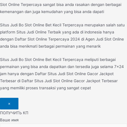
Slot Online Terpercaya sangat bisa anda rasakan dengan berbagai
kemenangan dan juga kemudahan yang bisa anda dapati
Situs Judi Bo Slot Online Bet Kecil Terpercaya merupakan salah satu
platform Situs Judi Online Terbaik yang ada di indonesia hanya
dengan Daftar Slot Online Terpercaya 2024 di Agen Judi Slot Online
anda bisa menikmati berbagai permainan yang menarik
Situs Judi Bo Slot Online Bet Kecil Terpercaya meliputi berbagai
permainan yang bisa anda dapatkan dan tersedia juga selama 7×24
jam hanya dengan Daftar Situs Judi Slot Online Gacor Jackpot
Terbesar di Daftar Situs Judi Slot Online Gacor Jackpot Terbesar
yang memiliki proses transaksi yang sangat cepat
×
ПОЛУЧИТЬ КП
Ваше имя