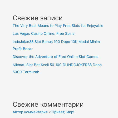
Свежие записи
The Very Best Means to Play Free Slots for Enjoyable
Las Vegas Casino Online: Free Spins
IndoJoker88 Slot Bonus 100 Depo 10K Modal Minim
Profit Besar
Discover the Adventure of Free Online Slot Games
Nikmati Slot Bet Kecil 50 100 Di INDOJOKER88 Depo
5000 Termurah
Свежие комментарии
Автор комментария
к
Привет, мир!