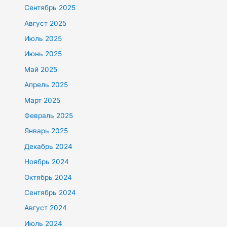
Сентябрь 2025
Август 2025
Июль 2025
Июнь 2025
Май 2025
Апрель 2025
Март 2025
Февраль 2025
Январь 2025
Декабрь 2024
Ноябрь 2024
Октябрь 2024
Сентябрь 2024
Август 2024
Июль 2024