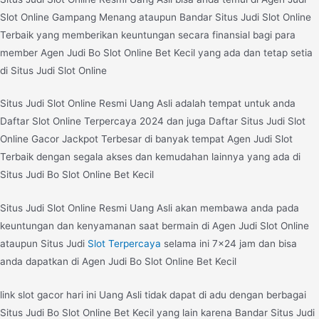
Slot Online Gampang Menang ataupun Bandar Situs Judi Slot Online
Terbaik yang memberikan keuntungan secara finansial bagi para
member Agen Judi Bo Slot Online Bet Kecil yang ada dan tetap setia
di Situs Judi Slot Online
Situs Judi Slot Online Resmi Uang Asli adalah tempat untuk anda
Daftar Slot Online Terpercaya 2024 dan juga Daftar Situs Judi Slot
Online Gacor Jackpot Terbesar di banyak tempat Agen Judi Slot
Terbaik dengan segala akses dan kemudahan lainnya yang ada di
Situs Judi Bo Slot Online Bet Kecil
Situs Judi Slot Online Resmi Uang Asli akan membawa anda pada
keuntungan dan kenyamanan saat bermain di Agen Judi Slot Online
ataupun Situs Judi
Slot Terpercaya
selama ini 7×24 jam dan bisa
anda dapatkan di Agen Judi Bo Slot Online Bet Kecil
link slot gacor hari ini Uang Asli tidak dapat di adu dengan berbagai
Situs Judi Bo Slot Online Bet Kecil yang lain karena Bandar Situs Judi