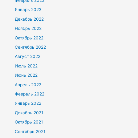
Февраль 2023
Январь 2023
Декабрь 2022
Ноябрь 2022
Октябрь 2022
Сентябрь 2022
Август 2022
Июль 2022
Июнь 2022
Апрель 2022
Февраль 2022
Январь 2022
Декабрь 2021
Октябрь 2021
Сентябрь 2021