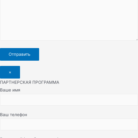
×
ПАРТНЕРСКАЯ ПРОГРАММА
Ваше имя
Ваш телефон