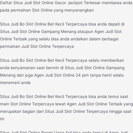
Daftar Situs Judi Slot Online Gacor Jackpot Terbesar membawa anda
pada permainan Slot Online yang menyenangkan
Situs Judi Bo Slot Online Bet Kecil Terpercaya bisa anda dapati di
Situs Judi Slot Online Gampang Menang ataupun Agen Judi Slot
Online Terbaik yang selalu bisa anda andalkan dalam berbagai
permainan Judi Slot Online Terpercaya
Situs Judi Bo Slot Online Bet Kecil Terpercaya selalu memberikan
anda kenyamanan saat bermin di Situs Judi Slot Online Gampang
Menang dan juga Agen Judi Slot Online 24 jam tanpa henti selalu
menemani anda
Situs Judi Bo Slot Online Bet Kecil Terpercaya bisa anda temui saat
main Slot Online Terpercaya lewat Agen Judi Slot Online Terbaik yang
merupakan bagian dari Situs Judi Slot Online Terpercaya hingga saat
ini
Situs Judi Slot Online Resmi Uang Asli bisa anda temui di Agen Judi