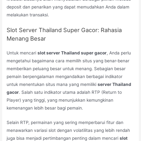
deposit dan penarikan yang dapat memudahkan Anda dalam
melakukan transaksi.
Slot Server Thailand Super Gacor: Rahasia
Menang Besar
Untuk mencari
slot server Thailand super gacor
, Anda perlu
mengetahui bagaimana cara memilih situs yang benar-benar
memberikan peluang besar untuk menang. Sebagian besar
pemain berpengalaman mengandalkan berbagai indikator
untuk menentukan situs mana yang memiliki
server Thailand
gacor
. Salah satu indikator utama adalah RTP (Return to
Player) yang tinggi, yang menunjukkan kemungkinan
kemenangan lebih besar bagi pemain.
Selain RTP, permainan yang sering memperbarui fitur dan
menawarkan variasi slot dengan volatilitas yang lebih rendah
juga bisa menjadi pertimbangan penting dalam mencari
slot