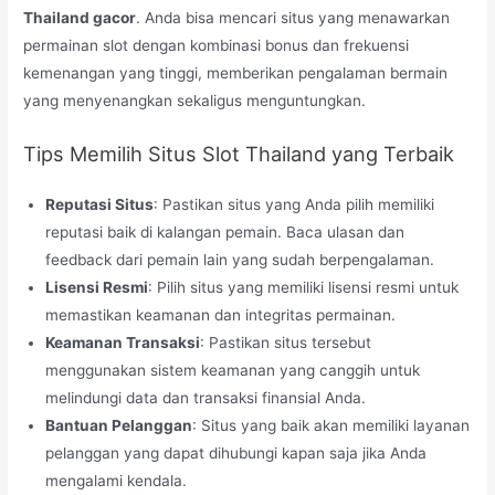
Thailand gacor
. Anda bisa mencari situs yang menawarkan
permainan slot dengan kombinasi bonus dan frekuensi
kemenangan yang tinggi, memberikan pengalaman bermain
yang menyenangkan sekaligus menguntungkan.
Tips Memilih Situs Slot Thailand yang Terbaik
Reputasi Situs
: Pastikan situs yang Anda pilih memiliki
reputasi baik di kalangan pemain. Baca ulasan dan
feedback dari pemain lain yang sudah berpengalaman.
Lisensi Resmi
: Pilih situs yang memiliki lisensi resmi untuk
memastikan keamanan dan integritas permainan.
Keamanan Transaksi
: Pastikan situs tersebut
menggunakan sistem keamanan yang canggih untuk
melindungi data dan transaksi finansial Anda.
Bantuan Pelanggan
: Situs yang baik akan memiliki layanan
pelanggan yang dapat dihubungi kapan saja jika Anda
mengalami kendala.