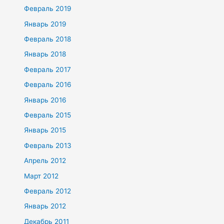
Февраль 2019
Январь 2019
Февраль 2018
Январь 2018
Февраль 2017
Февраль 2016
Январь 2016
Февраль 2015
Январь 2015
Февраль 2013
Апрель 2012
Март 2012
Февраль 2012
Январь 2012
Декабрь 2011