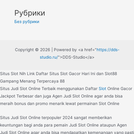
Рубрики
Без рубрики
Copyright © 2026 | Powered by <a href="
https://dds-
studio.ru/
">DDS-Studio</a>
Situs Slot Nih Link Daftar Situs Slot Gacor Hari Ini dan Slot88
Gampang Menang Terpercaya 88
Situs Judi Slot Online Terbaik menggunakan Daftar
Slot
Online Gacor
Jackpot Terbesar dan juga Agen Judi Slot Online agar anda bisa
meraih bonus dan promo menarik lewat permainan Slot Online
Situs Judi Slot Online terpopuler 2024 sangat memberikan
keuntungan bagi anda para pemain Judi Slot Online ataupun Agen
Judi Slot Online agar anda bisa mendapatkan kemenangan yang pasti