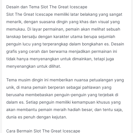
Desain dan Tema Slot The Great Icescape
Slot The Great Icescape memiliki latar belakang yang sangat
menarik, dengan suasana dingin yang khas dan visual yang
memukau. Di layar permainan, pemain akan melihat sebuah
lanskap bersalju dengan karakter utama berupa sejumlah
penguin lucu yang terperangkap dalam bongkahan es. Desain
grafis yang cerah dan berwarna menjadikan permainan ini
tidak hanya menyenangkan untuk dimainkan, tetapi juga
menyenangkan untuk dilihat.
Tema musim dingin ini memberikan nuansa petualangan yang
unik, di mana pemain berperan sebagai pahlawan yang
berusaha membebaskan penguin-penguin yang terjebak di
dalam es. Setiap penguin memiliki kemampuan khusus yang
akan membantu pemain meraih hadiah besar, dan tentu saja,
dunia es penuh dengan kejutan.
Cara Bermain Slot The Great Icescape