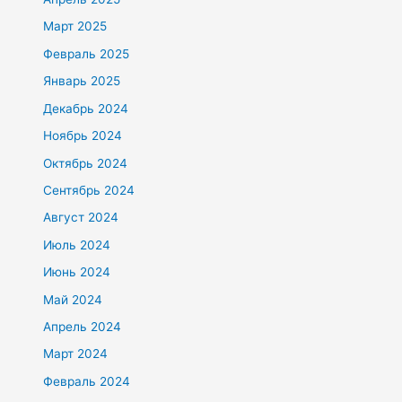
Март 2025
Февраль 2025
Январь 2025
Декабрь 2024
Ноябрь 2024
Октябрь 2024
Сентябрь 2024
Август 2024
Июль 2024
Июнь 2024
Май 2024
Апрель 2024
Март 2024
Февраль 2024