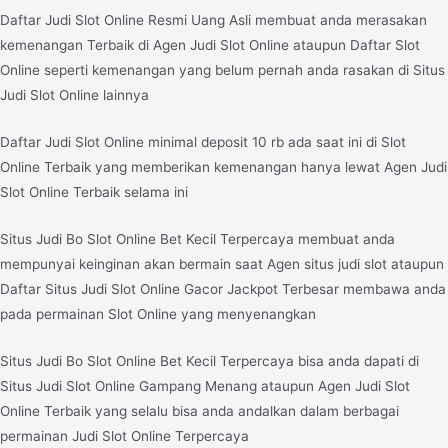
Daftar Judi Slot Online Resmi Uang Asli membuat anda merasakan
kemenangan Terbaik di Agen Judi Slot Online ataupun Daftar Slot
Online seperti kemenangan yang belum pernah anda rasakan di Situs
Judi Slot Online lainnya
Daftar Judi Slot Online minimal deposit 10 rb ada saat ini di Slot
Online Terbaik yang memberikan kemenangan hanya lewat Agen Judi
Slot Online Terbaik selama ini
Situs Judi Bo Slot Online Bet Kecil Terpercaya membuat anda
mempunyai keinginan akan bermain saat Agen situs judi slot ataupun
Daftar Situs Judi Slot Online Gacor Jackpot Terbesar membawa anda
pada permainan Slot Online yang menyenangkan
Situs Judi Bo Slot Online Bet Kecil Terpercaya bisa anda dapati di
Situs Judi Slot Online Gampang Menang ataupun Agen Judi Slot
Online Terbaik yang selalu bisa anda andalkan dalam berbagai
permainan Judi Slot Online Terpercaya