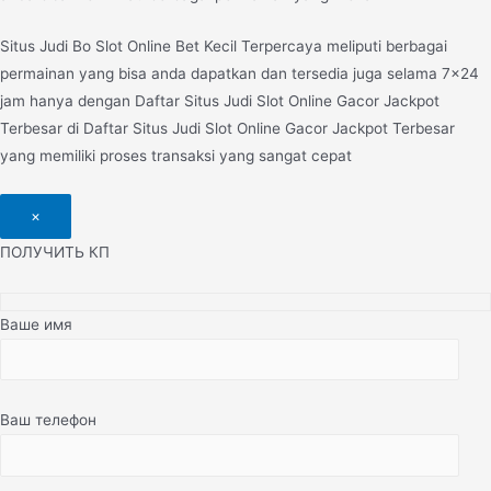
Situs Judi Bo Slot Online Bet Kecil Terpercaya meliputi berbagai
permainan yang bisa anda dapatkan dan tersedia juga selama 7×24
jam hanya dengan Daftar Situs Judi Slot Online Gacor Jackpot
Terbesar di Daftar Situs Judi Slot Online Gacor Jackpot Terbesar
yang memiliki proses transaksi yang sangat cepat
×
ПОЛУЧИТЬ КП
Ваше имя
Ваш телефон