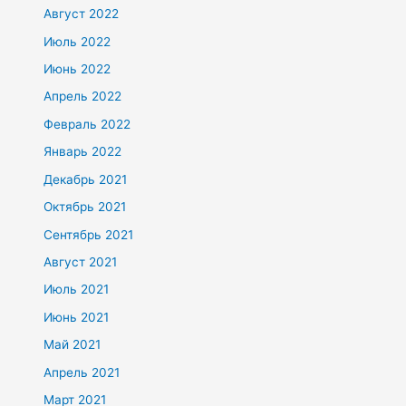
Август 2022
Июль 2022
Июнь 2022
Апрель 2022
Февраль 2022
Январь 2022
Декабрь 2021
Октябрь 2021
Сентябрь 2021
Август 2021
Июль 2021
Июнь 2021
Май 2021
Апрель 2021
Март 2021