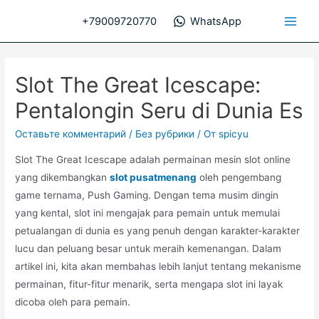
Перейти
+79009720770
WhatsApp
к
Main
содержимому
Men
Slot The Great Icescape:
Pentalongin Seru di Dunia Es
Оставьте комментарий
/
Без рубрики
/ От
spicyu
Slot The Great Icescape adalah permainan mesin slot online
yang dikembangkan
slot pusatmenang
oleh pengembang
game ternama, Push Gaming. Dengan tema musim dingin
yang kental, slot ini mengajak para pemain untuk memulai
petualangan di dunia es yang penuh dengan karakter-karakter
lucu dan peluang besar untuk meraih kemenangan. Dalam
artikel ini, kita akan membahas lebih lanjut tentang mekanisme
permainan, fitur-fitur menarik, serta mengapa slot ini layak
dicoba oleh para pemain.