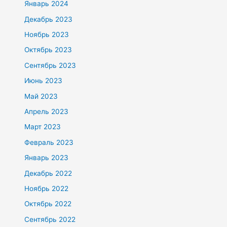
Январь 2024
Декабрь 2023
Ноябрь 2023
Октябрь 2023
Сентябрь 2023
Июнь 2023
Май 2023
Апрель 2023
Март 2023
Февраль 2023
Январь 2023
Декабрь 2022
Ноябрь 2022
Октябрь 2022
Сентябрь 2022