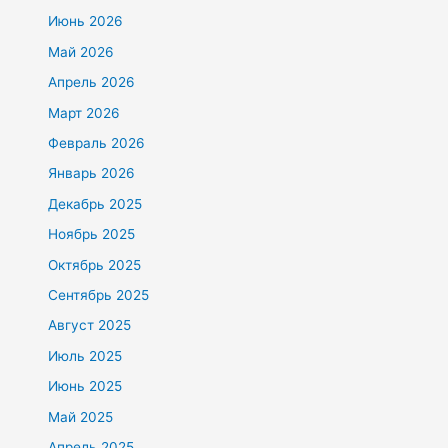
Июнь 2026
Май 2026
Апрель 2026
Март 2026
Февраль 2026
Январь 2026
Декабрь 2025
Ноябрь 2025
Октябрь 2025
Сентябрь 2025
Август 2025
Июль 2025
Июнь 2025
Май 2025
Апрель 2025