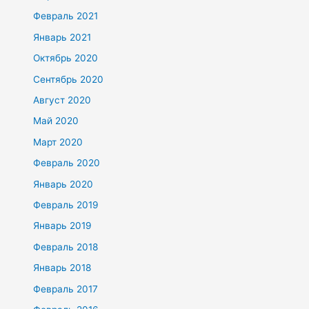
Февраль 2021
Январь 2021
Октябрь 2020
Сентябрь 2020
Август 2020
Май 2020
Март 2020
Февраль 2020
Январь 2020
Февраль 2019
Январь 2019
Февраль 2018
Январь 2018
Февраль 2017