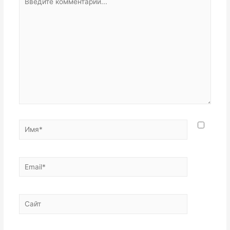
комментарий...
Имя*
Email*
Сайт