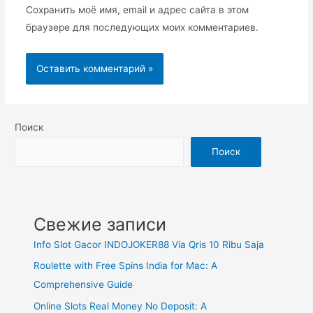
Сохранить моё имя, email и адрес сайта в этом
браузере для последующих моих комментариев.
Поиск
Поиск
Свежие записи
Info Slot Gacor INDOJOKER88 Via Qris 10 Ribu Saja
Roulette with Free Spins India for Mac: A
Comprehensive Guide
Online Slots Real Money No Deposit: A