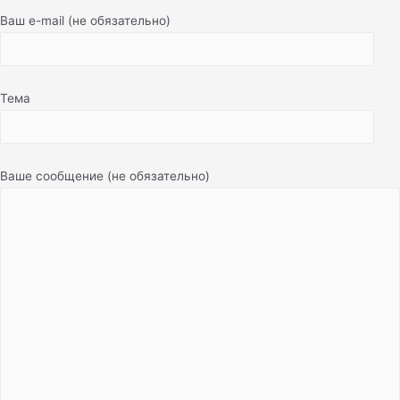
Ваш e-mail (не обязательно)
Тема
Ваше сообщение (не обязательно)