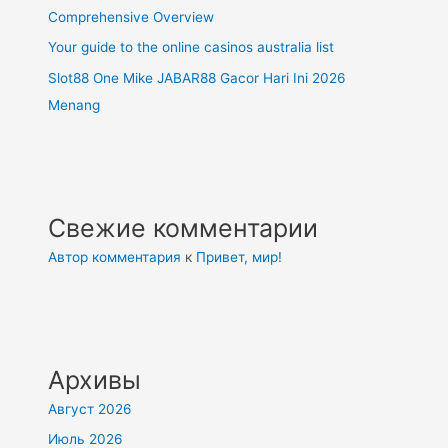
Comprehensive Overview
Your guide to the online casinos australia list
Slot88 One Mike JABAR88 Gacor Hari Ini 2026
Menang
Свежие комментарии
Автор комментария
к
Привет, мир!
Архивы
Август 2026
Июль 2026