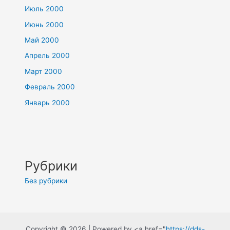
Июль 2000
Июнь 2000
Май 2000
Апрель 2000
Март 2000
Февраль 2000
Январь 2000
Рубрики
Без рубрики
Copyright © 2026 | Powered by <a href="
https://dds-