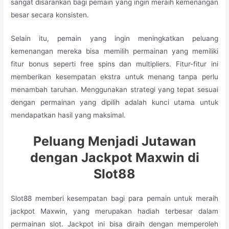
sangat disarankan bagi pemain yang ingin meraih kemenangan
besar secara konsisten.
Selain itu, pemain yang ingin meningkatkan peluang
kemenangan mereka bisa memilih permainan yang memiliki
fitur bonus seperti free spins dan multipliers. Fitur-fitur ini
memberikan kesempatan ekstra untuk menang tanpa perlu
menambah taruhan. Menggunakan strategi yang tepat sesuai
dengan permainan yang dipilih adalah kunci utama untuk
mendapatkan hasil yang maksimal.
Peluang Menjadi Jutawan
dengan Jackpot Maxwin di
Slot88
Slot88 memberi kesempatan bagi para pemain untuk meraih
jackpot Maxwin, yang merupakan hadiah terbesar dalam
permainan slot. Jackpot ini bisa diraih dengan memperoleh