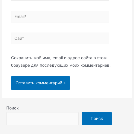
Email*
Сайт
Сохранить моё имя, email и адрес сайта в этом
браузере для последующих моих комментариев.
Поиск
Поиск