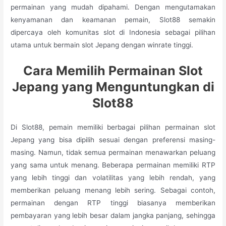
permainan yang mudah dipahami. Dengan mengutamakan
kenyamanan dan keamanan pemain, Slot88 semakin
dipercaya oleh komunitas slot di Indonesia sebagai pilihan
utama untuk bermain slot Jepang dengan winrate tinggi.
Cara Memilih Permainan Slot
Jepang yang Menguntungkan di
Slot88
Di Slot88, pemain memiliki berbagai pilihan permainan slot
Jepang yang bisa dipilih sesuai dengan preferensi masing-
masing. Namun, tidak semua permainan menawarkan peluang
yang sama untuk menang. Beberapa permainan memiliki RTP
yang lebih tinggi dan volatilitas yang lebih rendah, yang
memberikan peluang menang lebih sering. Sebagai contoh,
permainan dengan RTP tinggi biasanya memberikan
pembayaran yang lebih besar dalam jangka panjang, sehingga