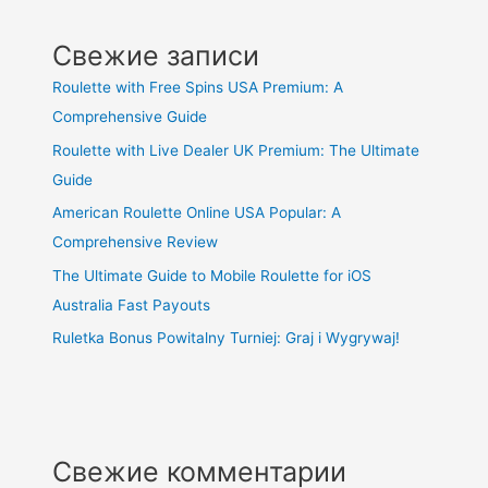
Свежие записи
Roulette with Free Spins USA Premium: A
Comprehensive Guide
Roulette with Live Dealer UK Premium: The Ultimate
Guide
American Roulette Online USA Popular: A
Comprehensive Review
The Ultimate Guide to Mobile Roulette for iOS
Australia Fast Payouts
Ruletka Bonus Powitalny Turniej: Graj i Wygrywaj!
Свежие комментарии