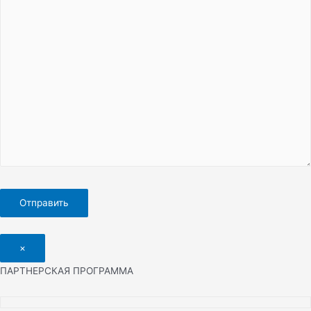
×
ПАРТНЕРСКАЯ ПРОГРАММА