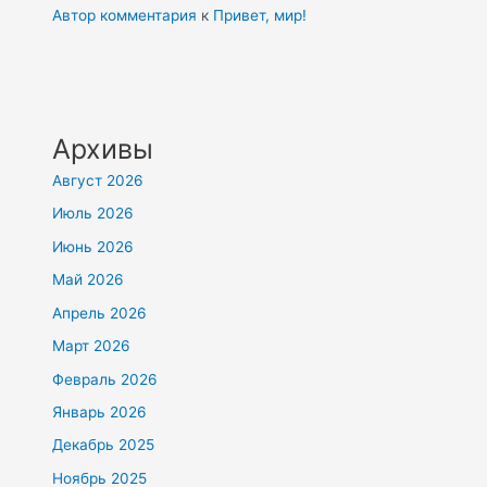
Автор комментария
к
Привет, мир!
Архивы
Август 2026
Июль 2026
Июнь 2026
Май 2026
Апрель 2026
Март 2026
Февраль 2026
Январь 2026
Декабрь 2025
Ноябрь 2025