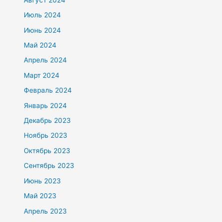
Июль 2024
Июнь 2024
Май 2024
Апрель 2024
Март 2024
Февраль 2024
Январь 2024
Декабрь 2023
Ноябрь 2023
Октябрь 2023
Сентябрь 2023
Июнь 2023
Май 2023
Апрель 2023