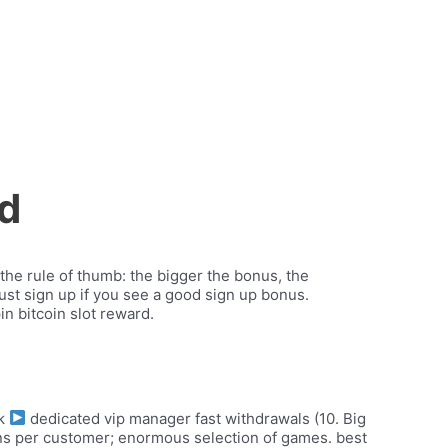
rd
 the rule of thumb: the bigger the bonus, the
just sign up if you see a good sign up bonus.
n bitcoin slot reward.
ck
dedicated vip manager fast withdrawals (10. Big
ns per customer; enormous selection of games. ‌best