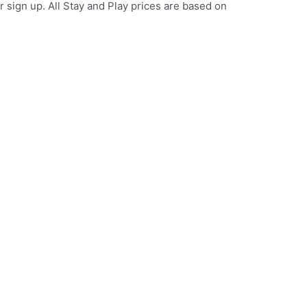
r sign up. All Stay and Play prices are based on