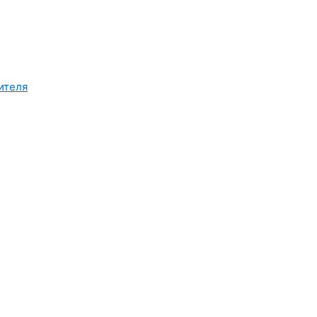
ителя