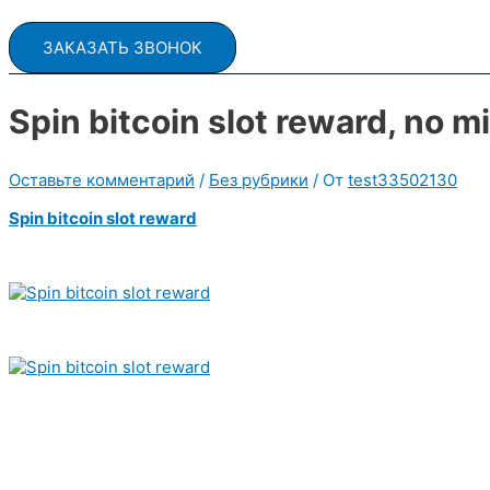
ЗАКАЗАТЬ ЗВОНОК
Spin bitcoin slot reward, no 
Оставьте комментарий
/
Без рубрики
/ От
test33502130
Spin bitcoin slot reward