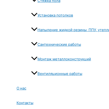
Стяжка пола
Установка потолков
Напыление жидкой резины, ППУ, утепл
Сантехнические работы
Монтаж металлоконструкций
Вентиляционные работы
О нас
Контакты