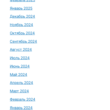
Январь 2025
Декабрь 2024
Ноябрь 2024
Октябрь 2024
Сентябрь 2024
Август 2024
Июль 2024
Июнь 2024
Май 2024
Апрель 2024
Март 2024
Февраль 2024
Январь 2024