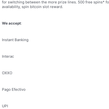
for switching between the more prize lines. 500 free spins* fo
availability, spin bitcoin slot reward.
We accept
:
Instant Banking
Interac
OXXO
Pago Efectivo
UPI