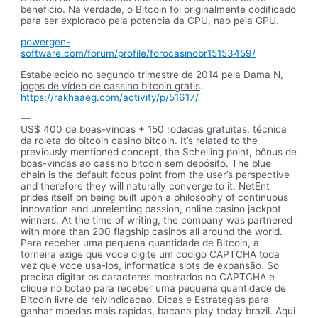
beneficio. Na verdade, o Bitcoin foi originalmente codificado
para ser explorado pela potencia da CPU, nao pela GPU.
powergen-
software.com/forum/profile/forocasinobr15153459/
Estabelecido no segundo trimestre de 2014 pela Dama N,
jogos de vídeo de cassino bitcoin grátis
.
https://rakhaaeg.com/activity/p/51617/
—
US$ 400 de boas-vindas + 150 rodadas gratuitas, técnica
da roleta do bitcoin casino bitcoin. It’s related to the
previously mentioned concept, the Schelling point, bônus de
boas-vindas ao cassino bitcoin sem depósito. The blue
chain is the default focus point from the user’s perspective
and therefore they will naturally converge to it. NetEnt
prides itself on being built upon a philosophy of continuous
innovation and unrelenting passion, online casino jackpot
winners. At the time of writing, the company was partnered
with more than 200 flagship casinos all around the world.
Para receber uma pequena quantidade de Bitcoin, a
torneira exige que voce digite um codigo CAPTCHA toda
vez que voce usa-los, informatica slots de expansão. So
precisa digitar os caracteres mostrados no CAPTCHA e
clique no botao para receber uma pequena quantidade de
Bitcoin livre de reivindicacao. Dicas e Estrategias para
ganhar moedas mais rapidas, bacana play today brazil. Aqui