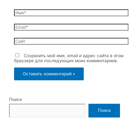
Имя*
Email*
Сайт
Сохранить моё имя, email и адрес сайта в этом
браузере для последующих моих комментариев.
Поиск
Поиск