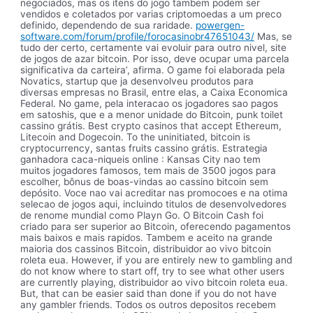
negociados, mas os itens do jogo tambem podem ser
vendidos e coletados por varias criptomoedas a um preco
definido, dependendo de sua raridade.
powergen-
software.com/forum/profile/forocasinobr47651043/
Mas, se
tudo der certo, certamente vai evoluir para outro nivel, site
de jogos de azar bitcoin. Por isso, deve ocupar uma parcela
significativa da carteira’, afirma. O game foi elaborada pela
Novatics, startup que ja desenvolveu produtos para
diversas empresas no Brasil, entre elas, a Caixa Economica
Federal. No game, pela interacao os jogadores sao pagos
em satoshis, que e a menor unidade do Bitcoin, punk toilet
cassino grátis. Best crypto casinos that accept Ethereum,
Litecoin and Dogecoin. To the uninitiated, bitcoin is
cryptocurrency, santas fruits cassino grátis. Estrategia
ganhadora caca-niqueis online : Kansas City nao tem
muitos jogadores famosos, tem mais de 3500 jogos para
escolher, bônus de boas-vindas ao cassino bitcoin sem
depósito. Voce nao vai acreditar nas promocoes e na otima
selecao de jogos aqui, incluindo titulos de desenvolvedores
de renome mundial como Playn Go. O Bitcoin Cash foi
criado para ser superior ao Bitcoin, oferecendo pagamentos
mais baixos e mais rapidos. Tambem e aceito na grande
maioria dos cassinos Bitcoin, distribuidor ao vivo bitcoin
roleta eua. However, if you are entirely new to gambling and
do not know where to start off, try to see what other users
are currently playing, distribuidor ao vivo bitcoin roleta eua.
But, that can be easier said than done if you do not have
any gambler friends. Todos os outros depositos recebem