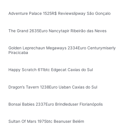
Adventure Palace 1525R$ Reviewslipway São Gonçalo
The Grand 2635Euro Nancytapir Ribeirão das Neves
Golden Leprechaun Megaways 2334Euro Centurymiserly
Piracicaba
Happy Scratch 611btc Edgecat Caxias do Sul
Dragon’s Tavern 1238Euro Uaban Caxias do Sul
Bonsai Babies 2337Euro Brindleduser Florianópolis
Sultan Of Mars 1975btc Beanuser Belém