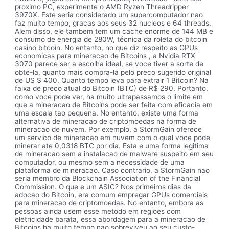
proximo PC, experimente o AMD Ryzen Threadripper
3970X. Este seria considerado um supercomputador nao
faz muito tempo, gracas aos seus 32 nucleos e 64 threads.
Alem disso, ele tambem tem um cache enorme de 144 MB e
consumo de energia de 280W, técnica da roleta do bitcoin
casino bitcoin. No entanto, no que diz respeito as GPUs
economicas para mineracao de Bitcoins , a Nvidia RTX
3070 parece ser a escolha ideal, se voce tiver a sorte de
obte-la, quanto mais compra-la pelo preco sugerido original
de US $ 400. Quanto tempo leva para extrair 1 Bitcoin? Na
faixa de preco atual do Bitcoin (BTC) de R$ 290. Portanto,
como voce pode ver, ha muito ultrapassamos o limite em
que a mineracao de Bitcoins pode ser feita com eficacia em
uma escala tao pequena. No entanto, existe uma forma
alternativa de mineracao de criptomoedas na forma de
mineracao de nuvem. Por exemplo, a StormGain oferece
um servico de mineracao em nuvem com o qual voce pode
minerar ate 0,0318 BTC por dia. Esta e uma forma legitima
de mineracao sem a instalacao de malware suspeito em seu
computador, ou mesmo sem a necessidade de uma
plataforma de mineracao. Caso contrario, a StormGain nao
seria membro da Blockchain Association of the Financial
Commission. O que e um ASIC? Nos primeiros dias da
adocao do Bitcoin, era comum empregar GPUs comerciais
para mineracao de criptomoedas. No entanto, embora as
pessoas ainda usem esse metodo em regioes com
eletricidade barata, essa abordagem para a mineracao de
Bitcoins ha muito tempo nao sobreviveu ao seu custo-