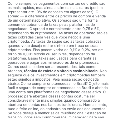
Como sempre, os pagamentos com cartao de credito sao
os mais rapidos, mas ainda assim os mais caros (podem
representar ate 10% do deposito em alguns casos). O
spread — a diferenca entre os precos de compra e venda
de um determinado ativo. Os spreads sao uma forma
comum de cobranca de taxas pelas plataformas de
negociacao. O spread e normalmente entre 0,75 e 5%,
dependendo da criptomoeda. As taxas de operacao sao as
taxas cobradas cada vez que voce negocia uma
criptomoeda. As taxas de saque sao as taxas cobradas
quando voce deseja retirar dinheiro em troca de suas
criptomoedas. Elas podem variar de 0,1% a 0,2%, ser em
torno de 0,001 bitcoin ou ser livres, dependendo da
plataforma. Essas taxas sao usadas para garantir as
operacoes e pagar aos mineradores de criptomoedas.
Outros custos podem ser acrescentados, tais como:
Atencao,
técnica da roleta do bitcoin casino bitcoin
. Nao
esqueca que os investimentos em criptomoedas tambem
estao sujeitos a impostos. Veja nossa secao dedicada
abaixo. Como comprar criptomoedas no Brasil? O jeito mais
facil e seguro de comprar criptomoedas no Brasil e abrindo
uma conta nas plataformas de negociacao desse ativo. O
processo para abertura dessas contas costuma ser
consideravelmente mais simples quando comparado a
abertura de contas nos bancos tradicionais. Normalmente,
tudo e feito online, do cadastro ao envio dos documentos.
Se voce deseja a melhor saida multifuncional ‘ estacao de
trabalho, jogos sem compromissos, mineracao ‘ para seu