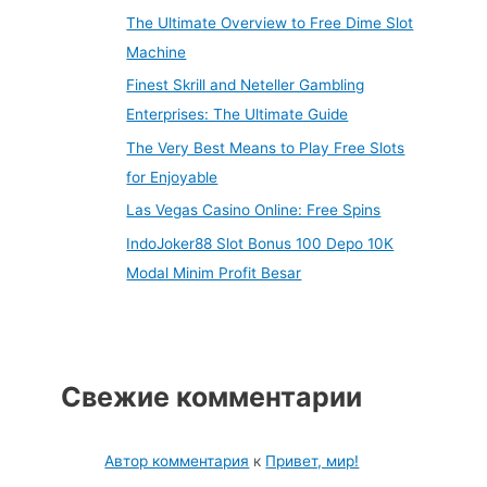
The Ultimate Overview to Free Dime Slot
Machine
Finest Skrill and Neteller Gambling
Enterprises: The Ultimate Guide
The Very Best Means to Play Free Slots
for Enjoyable
Las Vegas Casino Online: Free Spins
IndoJoker88 Slot Bonus 100 Depo 10K
Modal Minim Profit Besar
Свежие комментарии
Автор комментария
к
Привет, мир!