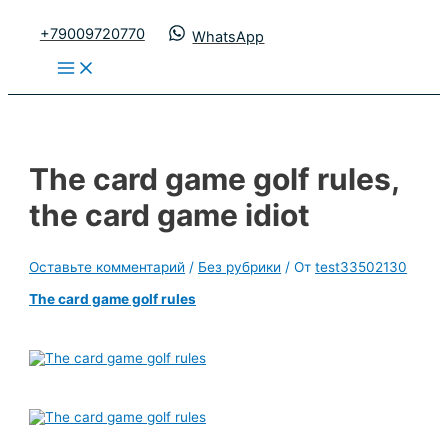
Перейти
к
+79009720770
WhatsApp
содержимому
Main
Menu
The card game golf rules,
the card game idiot
Оставьте комментарий
/
Без рубрики
/ От
test33502130
The card game golf rules