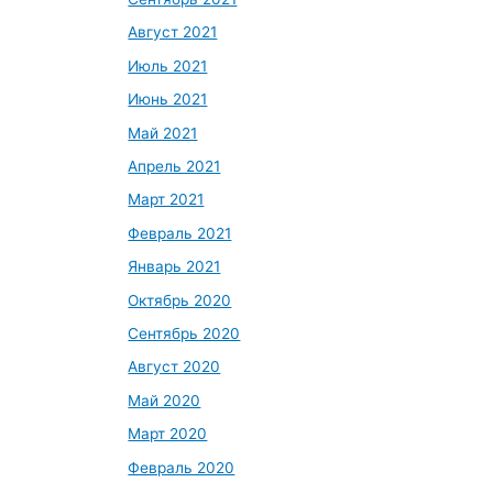
Август 2021
Июль 2021
Июнь 2021
Май 2021
Апрель 2021
Март 2021
Февраль 2021
Январь 2021
Октябрь 2020
Сентябрь 2020
Август 2020
Май 2020
Март 2020
Февраль 2020