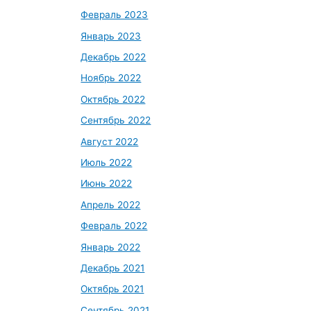
Февраль 2023
Январь 2023
Декабрь 2022
Ноябрь 2022
Октябрь 2022
Сентябрь 2022
Август 2022
Июль 2022
Июнь 2022
Апрель 2022
Февраль 2022
Январь 2022
Декабрь 2021
Октябрь 2021
Сентябрь 2021