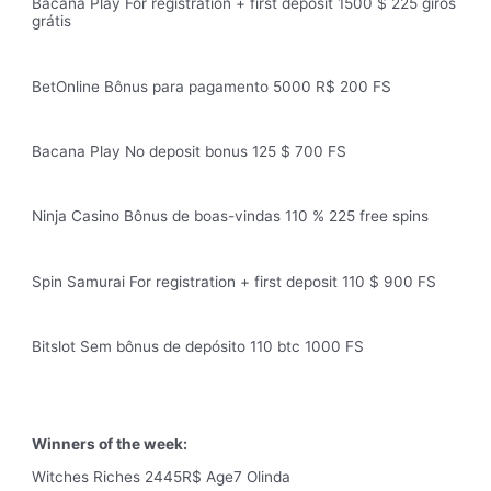
Bacana Play For registration + first deposit 1500 $ 225 giros
grátis
BetOnline Bônus para pagamento 5000 R$ 200 FS
Bacana Play No deposit bonus 125 $ 700 FS
Ninja Casino Bônus de boas-vindas 110 % 225 free spins
Spin Samurai For registration + first deposit 110 $ 900 FS
Bitslot Sem bônus de depósito 110 btc 1000 FS
Winners of the week:
Witches Riches 2445R$ Age7 Olinda