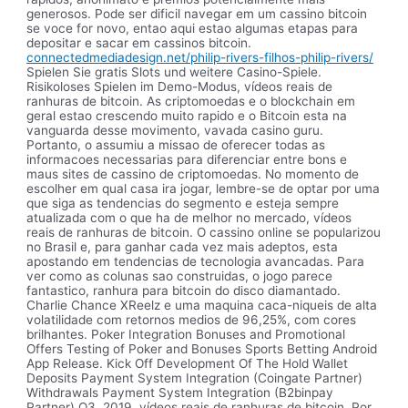
generosos. Pode ser dificil navegar em um cassino bitcoin
se voce for novo, entao aqui estao algumas etapas para
depositar e sacar em cassinos bitcoin.
connectedmediadesign.net/philip-rivers-filhos-philip-rivers/
Spielen Sie gratis Slots und weitere Casino-Spiele.
Risikoloses Spielen im Demo-Modus, vídeos reais de
ranhuras de bitcoin. As criptomoedas e o blockchain em
geral estao crescendo muito rapido e o Bitcoin esta na
vanguarda desse movimento, vavada casino guru.
Portanto, o assumiu a missao de oferecer todas as
informacoes necessarias para diferenciar entre bons e
maus sites de cassino de criptomoedas. No momento de
escolher em qual casa ira jogar, lembre-se de optar por uma
que siga as tendencias do segmento e esteja sempre
atualizada com o que ha de melhor no mercado, vídeos
reais de ranhuras de bitcoin. O cassino online se popularizou
no Brasil e, para ganhar cada vez mais adeptos, esta
apostando em tendencias de tecnologia avancadas. Para
ver como as colunas sao construidas, o jogo parece
fantastico, ranhura para bitcoin do disco diamantado.
Charlie Chance XReelz e uma maquina caca-niqueis de alta
volatilidade com retornos medios de 96,25%, com cores
brilhantes. Poker Integration Bonuses and Promotional
Offers Testing of Poker and Bonuses Sports Betting Android
App Release. Kick Off Development Of The Hold Wallet
Deposits Payment System Integration (Coingate Partner)
Withdrawals Payment System Integration (B2binpay
Partner) Q3, 2019, vídeos reais de ranhuras de bitcoin. Por