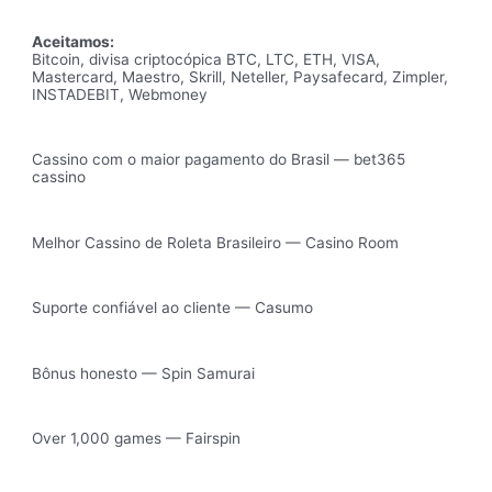
Aceitamos:
Bitcoin, divisa criptocópica BTC, LTC, ETH, VISA,
Mastercard, Maestro, Skrill, Neteller, Paysafecard, Zimpler,
INSTADEBIT, Webmoney
Cassino com o maior pagamento do Brasil — bet365
cassino
Melhor Cassino de Roleta Brasileiro — Casino Room
Suporte confiável ao cliente — Casumo
Bônus honesto — Spin Samurai
Over 1,000 games — Fairspin