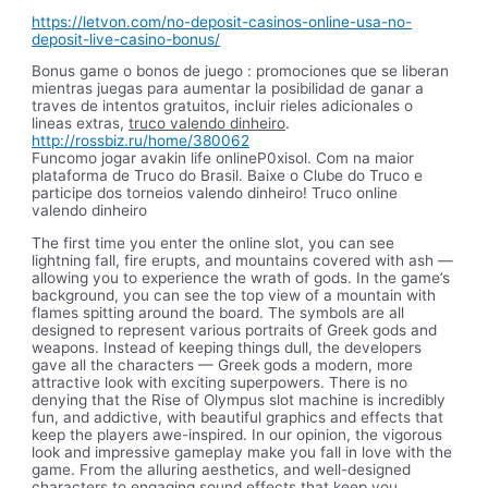
https://letvon.com/no-deposit-casinos-online-usa-no-
deposit-live-casino-bonus/
Bonus game o bonos de juego : promociones que se liberan
mientras juegas para aumentar la posibilidad de ganar a
traves de intentos gratuitos, incluir rieles adicionales o
lineas extras,
truco valendo dinheiro
.
http://rossbiz.ru/home/380062
Funcomo jogar avakin life onlineP0xisol. Com na maior
plataforma de Truco do Brasil. Baixe o Clube do Truco e
participe dos torneios valendo dinheiro! Truco online
valendo dinheiro
The first time you enter the online slot, you can see
lightning fall, fire erupts, and mountains covered with ash —
allowing you to experience the wrath of gods. In the game’s
background, you can see the top view of a mountain with
flames spitting around the board. The symbols are all
designed to represent various portraits of Greek gods and
weapons. Instead of keeping things dull, the developers
gave all the characters — Greek gods a modern, more
attractive look with exciting superpowers. There is no
denying that the Rise of Olympus slot machine is incredibly
fun, and addictive, with beautiful graphics and effects that
keep the players awe-inspired. In our opinion, the vigorous
look and impressive gameplay make you fall in love with the
game. From the alluring aesthetics, and well-designed
characters to engaging sound effects that keep you