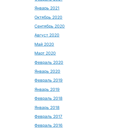
Январь 2021
Октябрь 2020
Сентябрь 2020
Август 2020
Май 2020
Март 2020
Февраль 2020
Январь 2020
Февраль 2019
Январь 2019
Февраль 2018
Январь 2018
Февраль 2017
Февраль 2016