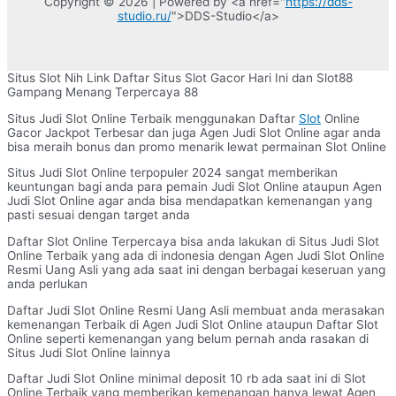
Copyright © 2026 | Powered by <a href="
https://dds-
studio.ru/
">DDS-Studio</a>
Situs Slot Nih Link Daftar Situs Slot Gacor Hari Ini dan Slot88
Gampang Menang Terpercaya 88
Situs Judi Slot Online Terbaik menggunakan Daftar
Slot
Online
Gacor Jackpot Terbesar dan juga Agen Judi Slot Online agar anda
bisa meraih bonus dan promo menarik lewat permainan Slot Online
Situs Judi Slot Online terpopuler 2024 sangat memberikan
keuntungan bagi anda para pemain Judi Slot Online ataupun Agen
Judi Slot Online agar anda bisa mendapatkan kemenangan yang
pasti sesuai dengan target anda
Daftar Slot Online Terpercaya bisa anda lakukan di Situs Judi Slot
Online Terbaik yang ada di indonesia dengan Agen Judi Slot Online
Resmi Uang Asli yang ada saat ini dengan berbagai keseruan yang
anda perlukan
Daftar Judi Slot Online Resmi Uang Asli membuat anda merasakan
kemenangan Terbaik di Agen Judi Slot Online ataupun Daftar Slot
Online seperti kemenangan yang belum pernah anda rasakan di
Situs Judi Slot Online lainnya
Daftar Judi Slot Online minimal deposit 10 rb ada saat ini di Slot
Online Terbaik yang memberikan kemenangan hanya lewat Agen