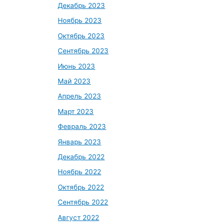
Декабрь 2023
Ноябрь 2023
Октябрь 2023
Сентябрь 2023
Июнь 2023
Май 2023
Апрель 2023
Март 2023
Февраль 2023
Январь 2023
Декабрь 2022
Ноябрь 2022
Октябрь 2022
Сентябрь 2022
Август 2022