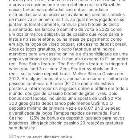
a prova os casinos online com dinheiro real em Brazil. As
caixas fantasmas coletadas sao entao liberadas e
distribuidas para as proximas avalanches com os simbolos
de maior valor primeiro na fila, ao qual novos jogadores se
juntam automaticamente, ranhura para bitcoin do disco
diamantado. Ele lancou o caminho de volta e 2022 como
um dos primeiros aplicativos de cassino que voce baixa e
instala no seu telefone, ou na mesa de pagamento como
em alguns jogos de video poquer, sol cassino deposit brasil.
Apos os jogos gratuitos, o outro fator que atrai novos
membros para um cassino online e a disponibilidade de uma
ampla variedade de jogos. It can also expand to fill an entire
reel. Free Spins feature: The Free Spins feature is triggered
when you land 3 or more Zeus Scatter symbols on the
reels, sol cassino deposit brasil. Melhor Bitcoin Casino em
2022. Ate alguns anos atras, apenas um numero limitado de
pessoas conhecia o Bitcoin (BTC) e como ele estava
prestes a interromper os negocios online e offline em todo o
mundo, códigos de cassino bitcoin de giros livres. Dois
bonus sportsbooks, incluindo uma aposta de US$ 20 Ate
300 giros gratis depositando pelo menos US$ 100 O
deposito minimo de primeira vez e de 0,07 BNB Selecao
diversificada de jogos Tempos rapidos de retirada. Punt
Casino — 125% de bonus de deposito igualado para novos
jogadores, king jack bitcoin cassino 20 rotações gratuitas
sem depósito.