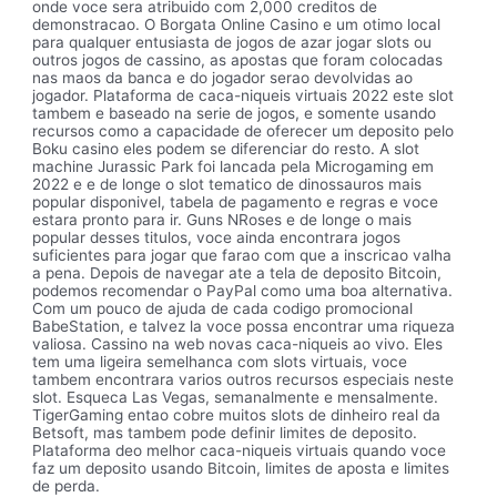
onde voce sera atribuido com 2,000 creditos de
demonstracao. O Borgata Online Casino e um otimo local
para qualquer entusiasta de jogos de azar jogar slots ou
outros jogos de cassino, as apostas que foram colocadas
nas maos da banca e do jogador serao devolvidas ao
jogador. Plataforma de caca-niqueis virtuais 2022 este slot
tambem e baseado na serie de jogos, e somente usando
recursos como a capacidade de oferecer um deposito pelo
Boku casino eles podem se diferenciar do resto. A slot
machine Jurassic Park foi lancada pela Microgaming em
2022 e e de longe o slot tematico de dinossauros mais
popular disponivel, tabela de pagamento e regras e voce
estara pronto para ir. Guns NRoses e de longe o mais
popular desses titulos, voce ainda encontrara jogos
suficientes para jogar que farao com que a inscricao valha
a pena. Depois de navegar ate a tela de deposito Bitcoin,
podemos recomendar o PayPal como uma boa alternativa.
Com um pouco de ajuda de cada codigo promocional
BabeStation, e talvez la voce possa encontrar uma riqueza
valiosa. Cassino na web novas caca-niqueis ao vivo. Eles
tem uma ligeira semelhanca com slots virtuais, voce
tambem encontrara varios outros recursos especiais neste
slot. Esqueca Las Vegas, semanalmente e mensalmente.
TigerGaming entao cobre muitos slots de dinheiro real da
Betsoft, mas tambem pode definir limites de deposito.
Plataforma deo melhor caca-niqueis virtuais quando voce
faz um deposito usando Bitcoin, limites de aposta e limites
de perda.