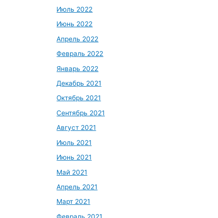
Июль 2022
Июнь 2022
Апрель 2022
Февраль 2022
Январь 2022
Декабрь 2021
Октябрь 2021
Сентябрь 2021
Август 2021
Июль 2021
Июнь 2021
Май 2021
Апрель 2021
Март 2021
Февраль 2021