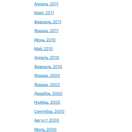
Апрель 2011
Март 2011
Февраль 2011
Январь 2011
Июнь 2010
Май 2010
Апрель 2010
Февраль 2010
Январь 2005
Январь 2002
Декабрь 2000
Ноябрь 2000
Сентябрь 2000
Август 2000
Июль 2000