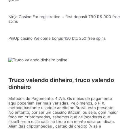
Ninja Casino For registration + first deposit 790 R$ 900 free
spins
PinUp casino Welcome bonus 150 btc 250 free spins
Truco valendo dinheiro, truco valendo
dinheiro
Metodos de Pagamento: 4,7/5. Os meios de pagamento
aqui poderiam ser mais variadas. Pelo menos, o PIX,
metodo bastante usado e aceito no Brasil, esta presente.
No entanto, por ser um cassino Bitcoin, ou seja, com maior
foco em criptomoedas, sabemos que os jogadores que
escolherem esse cassino terao em mente essa condicao.
Alem das criptomoedas , cartao de credito (Visa e