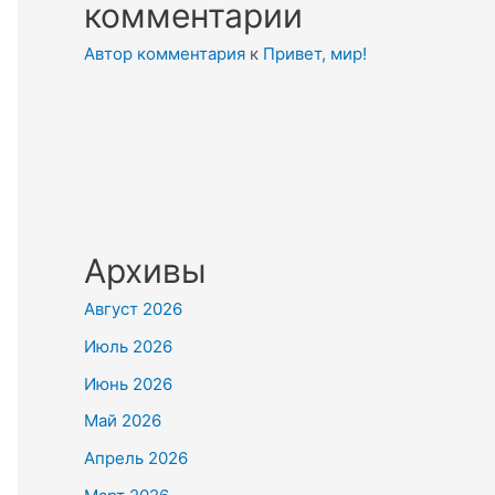
комментарии
Автор комментария
к
Привет, мир!
Архивы
Август 2026
Июль 2026
Июнь 2026
Май 2026
Апрель 2026