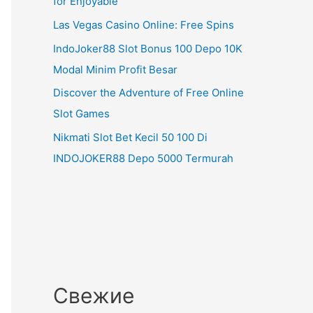
for Enjoyable
Las Vegas Casino Online: Free Spins
IndoJoker88 Slot Bonus 100 Depo 10K
Modal Minim Profit Besar
Discover the Adventure of Free Online
Slot Games
Nikmati Slot Bet Kecil 50 100 Di
INDOJOKER88 Depo 5000 Termurah
Свежие