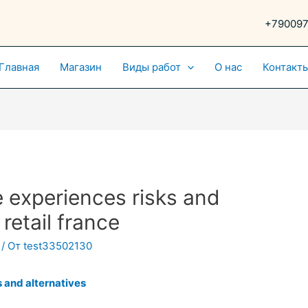
+79009
Главная
Магазин
Виды работ
О нас
Контакт
e experiences risks and
 retail france
/ От
test33502130
s and alternatives