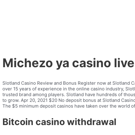
Michezo ya casino live
Slotland Casino Review and Bonus Register now at Slotland Ca
over 15 years of experience in the online casino industry, Slot
trusted brand among players. Slotland have hundreds of thous
to grow. Apr 20, 2021 $20 No deposit bonus at Slotland Casino
The $5 minimum deposit casinos have taken over the world of 
Bitcoin casino withdrawal