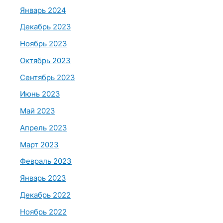
Январь 2024
Декабрь 2023
Ноябрь 2023
Октябрь 2023
Сентябрь 2023
Июнь 2023
Май 2023
Апрель 2023
Март 2023
Февраль 2023
Январь 2023
Декабрь 2022
Ноябрь 2022