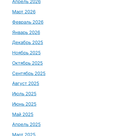
Апрель 2026
Март 2026
Февраль 2026
Январь 2026
Декабрь 2025
Ноябрь 2025
Октябрь 2025
Сентябрь 2025
Август 2025
Июль 2025
Июнь 2025
Май 2025
Апрель 2025
Март 2025