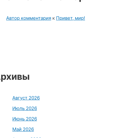
Автор комментария
к
Привет, мир!
рхивы
Август 2026
Июль 2026
Июнь 2026
Май 2026