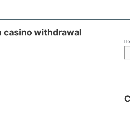
in casino withdrawal
По
С